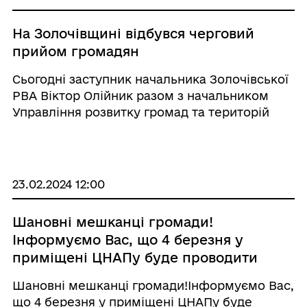
На Золочівщині відбувся черговий
прийом громадян
Сьогодні заступник начальника Золочівської
РВА Віктор Олійник разом з начальником
Управління розвитку громад та територій
Золочівської РВА Степаном Коропецьким з
робочим візитом відвідали Поморянську
громаду, а також Віктор Олійник провів
виїзний прийом г ...
23.02.2024 12:00
Шановні мешканці громади!
Інформуємо Вас, що 4 березня у
приміщені ЦНАПу буде проводити
виїзний прийом спеціаліст Відділу
Шановні мешканці громади!Інформуємо Вас,
обслуговування громадян
що 4 березня у приміщені ЦНАПу буде