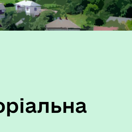
оти
Герої не вмирають
оріальна