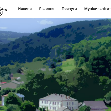
Новини
Рішення
Послуги
Муніципалітет
анси
Виконком