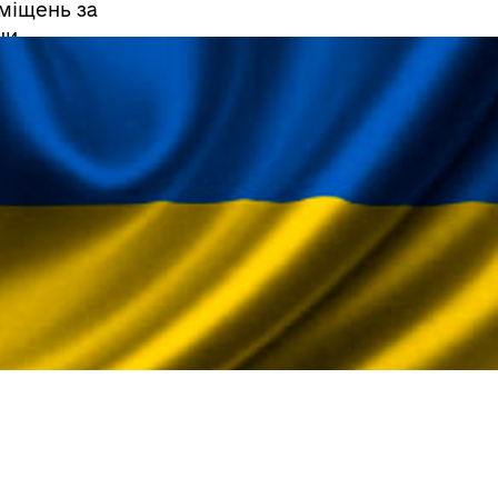
міщень за
ни
.