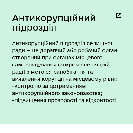
Антикорупційний
підрозділ
Антикорупційний підрозділ селищної
ради — це дорадчий або робочий орган,
створений при органах місцевого
самоврядування (зокрема селищній
раді) з метою: -запобігання та
виявлення корупції на місцевому рівні;
-контролю за дотриманням
антикорупційного законодавства;
-підвищення прозорості та відкритості
діяльності ради і її виконавчих органів;
-залучення громадськості до
антикорупційної діяльності.