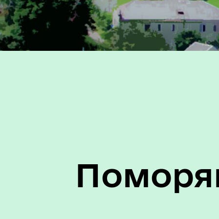
Трансляції
Міс
Поморян