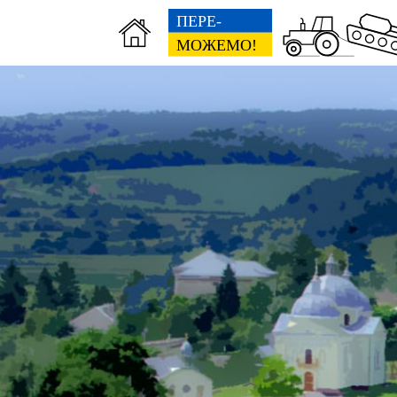
ЦНАП
Фін