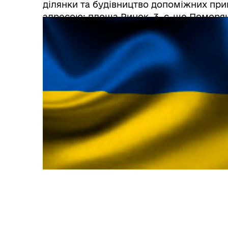
ділянки та будівництво допоміжних при
адресою: площа Ринок, 3, с-ще Поморя
Золочівського району Львівської області