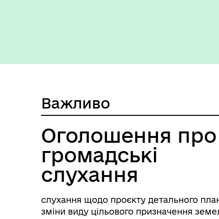
Керівництво та структура
Вак
Поморянської селищної ради
Важливо
Оголошення про
громадські
слухання
слухання щодо проєкту детального план
зміни виду цільового призначення земе