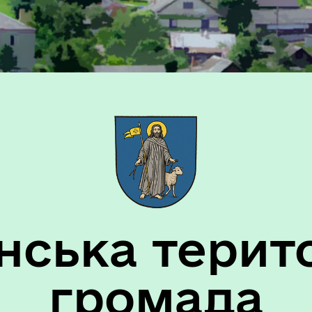
цеві податки та збои
Фахівець із соціальної роб
ська терит
громада