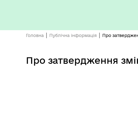
Головна
Публічна інформація
Про затверджен
Керівництво та структура
Вак
Поморянської селищної ради
Про затвердження змі