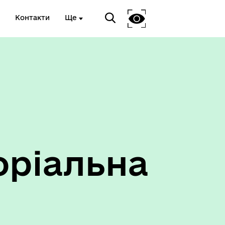
Контакти
Ще
Антикорупційний підрозділ
оріальна
оти
Герої не вмирають