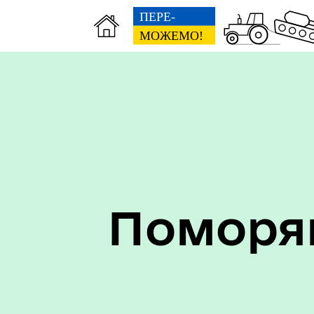
ЦНАП
Фін
Поморян
Трансляції
Міс