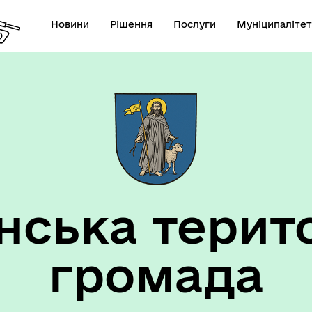
Новини
Рішення
Послуги
Муніципалітет
анси
Виконком
ська терит
громада
цеві податки та збои
Фахівець із соціальної роб