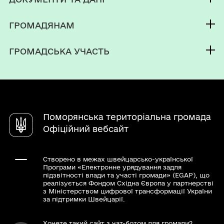
Селищний Голова
Публічна інформація
Депутатський корпус
ГРОМАДЯНАМ
Фінанси
Виконком
Кабінет мешканця
Документи (НПА)
ГРОМАДСЬКА УЧАСТЬ
Паспорт громади
Вакансії
Електронні петиції
Послуги
Чат-бот «СВОЇ»
Довідник закладів
Поморянська територіальна громада
Офіційний вебсайт
Створено в межах швейцарсько-української
Програми «Електронне урядування задля
підзвітності влади та участі громади» (EGAP), що
реалізується Фондом Східна Європа у партнерстві
з Міністерством цифрової трансформації України
за підтримки Швейцарії.
Хочете такий сайт з чат-ботом для громади?