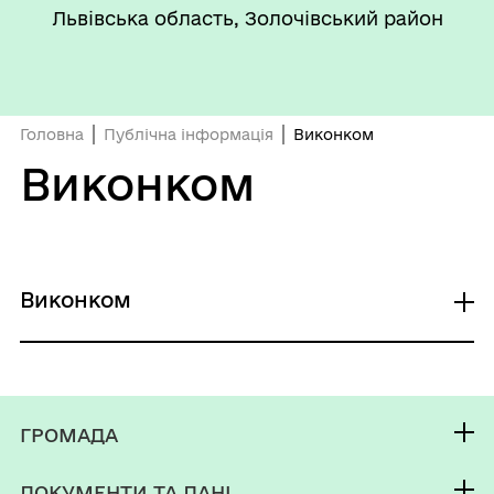
Львівська область, Золочівський район
Головна
Публічна інформація
Виконком
Виконком
Виконком
Про утворення виконавчого комітету ради,
визначення його чисельності та
затвердження персонального складу
ГРОМАДА
Контакти та звернення
ДОКУМЕНТИ ТА ДАНІ