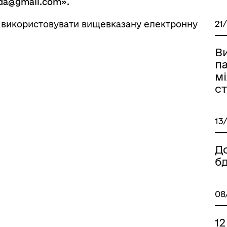
da@gmail.com
».
21
 використовувати вищевказану електронну
В
п
м
ст
13
Д
б
08
1