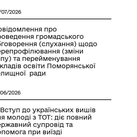
/07/2026
овідомлення про
роведення громадського
бговорення (слухання) щодо
ерепрофілювання (зміни
ипу) та перейменування
акладів освіти Поморянської
елищної ради
/06/2026
Вступ до українських вишів
я молоді з ТОТ: діє повний
ержавний супровід та
помога при виїзді