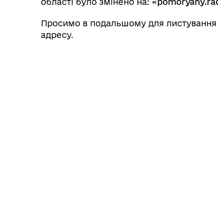
області було змінено на: «
pomoryany.ra
Просимо в подальшому для листування
адресу.