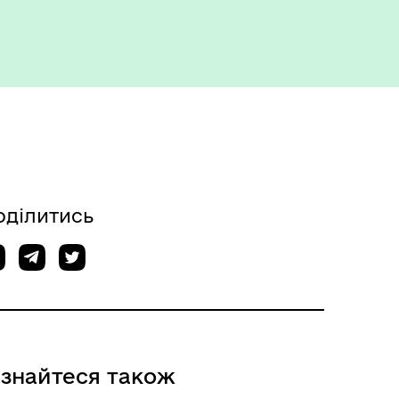
оділитись
ізнайтеся також