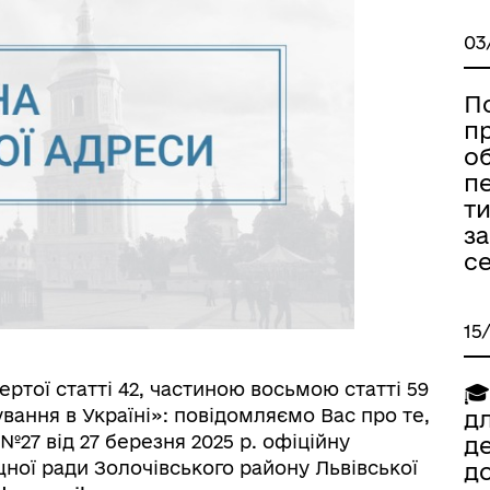
03
П
п
о
п
т
з
с
15
ртої статті 42, частиною восьмою статті 59
🎓
вання в Україні»: повідомляємо Вас про те,
дл
7 від 27 березня 2025 р. офіційну
д
ої ради Золочівського району Львівської
до