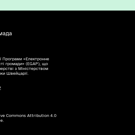
мада
ї Програми «Електронне
сті громади» (EGAP), що
нерстві з Міністерством
мки Швейцарії.
?
ive Commons Attribution 4.0
е.