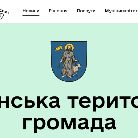
Новини
Рішення
Послуги
Муніципалітет
анси
Виконком
ська терит
громада
цеві податки та збои
Фахівець із соціальної роб