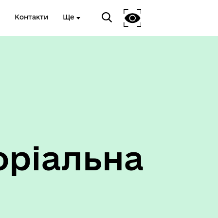
Контакти
Ще
Антикорупційний підрозділ
оріальна
оти
Герої не вмирають