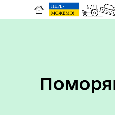
ЦНАП
Фін
Поморян
Трансляції
Міс