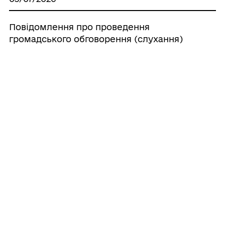
Повідомлення про проведення
громадського обговорення (слухання)
щодо перепрофілювання (зміни типу) та
перейменування закладів освіти
Поморянської селищної ради
15/06/2026
🎓Вступ до українських вишів для
молоді з ТОТ: діє повний державний
супровід та допомога при виїзді
21/05/2026
Вимоги до дерев’яного пакувального