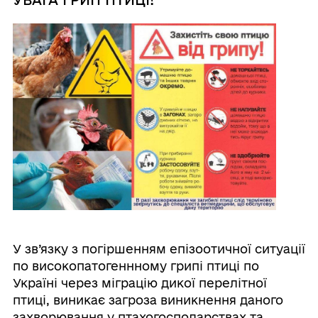
УВАГА ГРИП ПТИЦІ!
У зв’язку з погіршенням епізоотичної ситуації
по високопатогеннному грипі птиці по
Україні через міграцію дикої перелітної
птиці, виникає загроза виникнення даного
захворювання у птахогосподарствах та