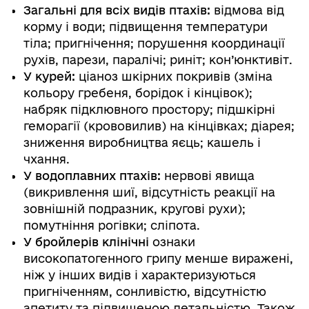
Загальні для всіх видів птахів:
відмова від
корму і води; підвищення температури
тіла; пригнічення; порушення координації
рухів, парези, паралічі; риніт; кон’юнктивіт.
У курей:
ціаноз шкірних покривів (зміна
кольору гребеня, борідок і кінцівок);
набряк підклювного простору; підшкірні
геморагії (крововилив) на кінцівках; діарея;
зниження виробництва яєць; кашель і
чхання.
У водоплавних птахів:
нервові явища
(викривлення шиї, відсутність реакції на
зовнішній подразник, кругові рухи);
помутніння рогівки; сліпота.
У бройлерів клінічні
ознаки
високопатогенного грипу менше виражені,
ніж у інших видів і характеризуються
пригніченням, сонливістю, відсутністю
апетиту та підвищеною летальністю. Також