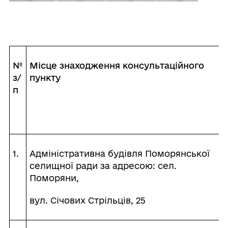
№
Місце знаходження консультаційного
з/
пункту
п
1.
Адміністративна будівля Поморянської
селищної ради за адресою: сел.
Поморяни,
вул. Січових Стрільців, 25