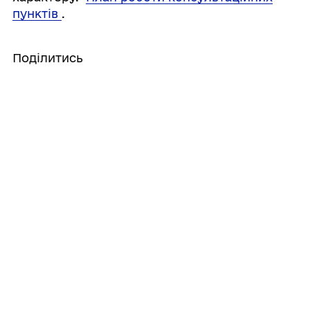
пунктів
.
Поділитись
Дізнайтеся також
07/07/2026
Оголошення про громадські слухання
22/06/2026