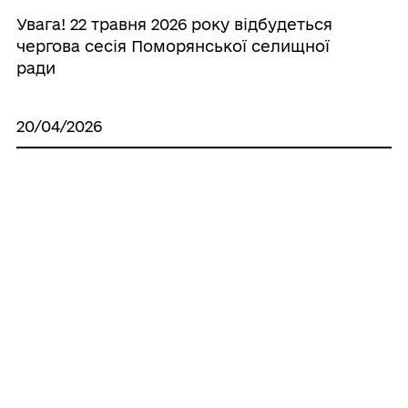
Увага! 22 травня 2026 року відбудеться
чергова сесія Поморянської селищної
ради
20/04/2026
Цифрова модель розвитку
Поморянської громади
Усі
повідомлення
ГРОМАДА
Контакти та звернення