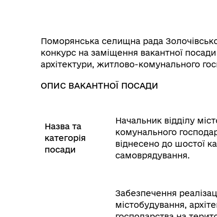
Поморянська селищна рада Золочівськог
конкурс на заміщення вакантної посади 
архітектури, житлово-комунального го
ОПИС ВАКАНТНОЇ ПОСАДИ
Начальник відділу міст
Назва та
комунального господар
категорія
віднесено до шостої ка
посади
самоврядування.
Забезпечення реалізаці
містобудування, архіт
господарства на терито