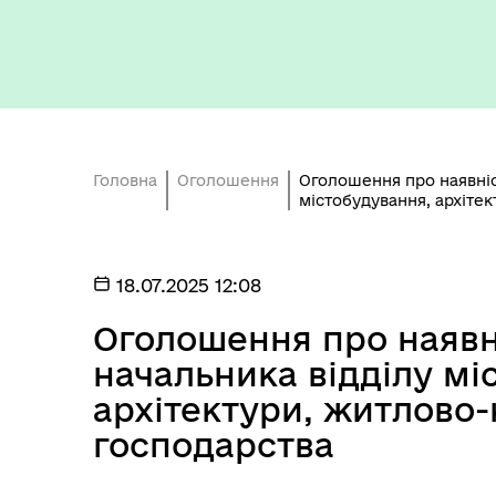
Головна
Оголошення
Оголошення про наявніс
містобудування, архіте
Трансляції
Міс
18.07.2025 12:08
Оголошення про наявн
начальника відділу мі
архітектури, житлово
господарства