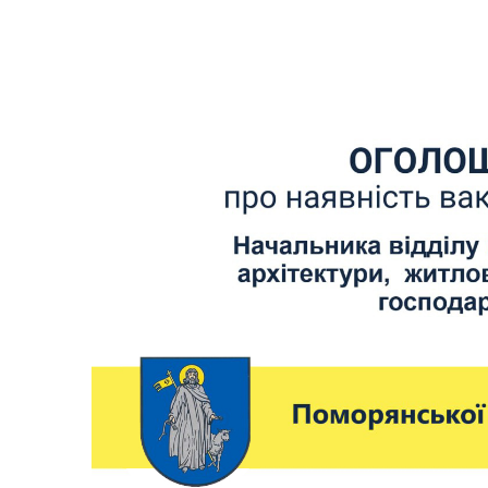
Керівництво та структура
Вак
Поморянської селищної ради