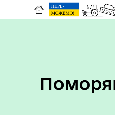
ЦНАП
Фін
Поморян