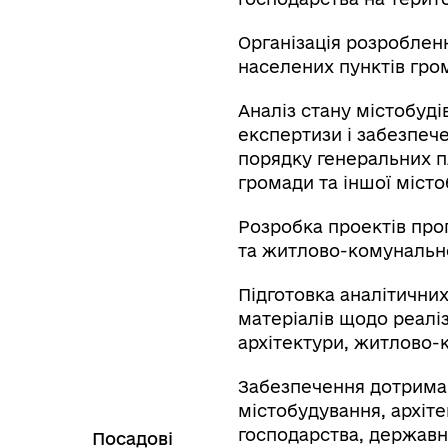
Організація розроблен
населених пунктів гром
Аналіз стану містобуді
експертизи і забезпеч
порядку генеральних п
громади та іншої місто
Розробка проектів про
та житлово-комунально
Підготовка аналітични
матеріалів щодо реаліз
архітектури, житлово-
Забезпечення дотрима
містобудування, архіт
господарства, державн
Посадові