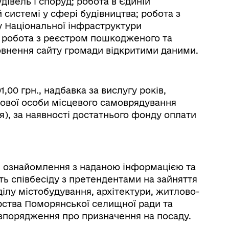
івель і споруд; робота в Єдиній
системі у сфері будівництва; робота з
 Національної інфраструктури
 робота з реєстром пошкодженого та
внення сайту громади відкритими даними.
,00 грн., надбавка за вислугу років,
дової особи місцевого самоврядування
), за наявності достатнього фонду оплати
я ознайомлення з наданою інформацією та
ь співбесіду з претендентами на зайняття
ілу містобудування, архітектури, житлово-
ства Поморянської селищної ради та
зпорядження про призначення на посаду.