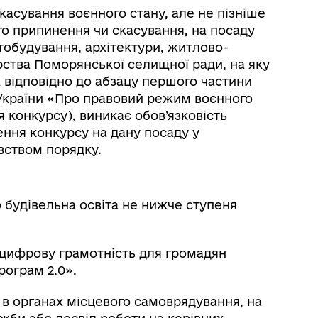
касування воєнного стану, але не пізніше
го припинення чи скасування, на посаду
тобудування, архітектури, житлово-
ства Поморянської селищної ради, на яку
 відповідно до абзацу першого частини
у України «Про правовий режим воєнного
 конкурсу), виникає обов’язковість
ння конкурсу на дану посаду у
вством порядку.
 будівельна освіта не нижче ступеня
цифрову грамотність для громадян
ограм 2.0».
 в органах місцевого самоврядування, на