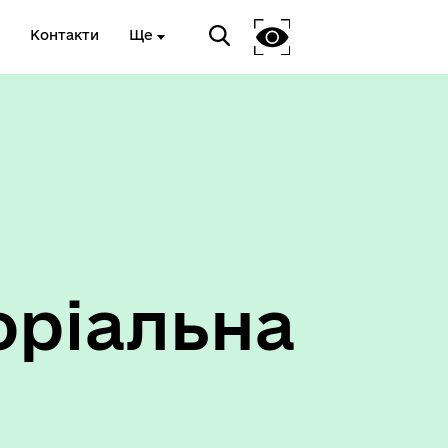
Контакти
Ще
Антикорупційний підрозділ
оріальна