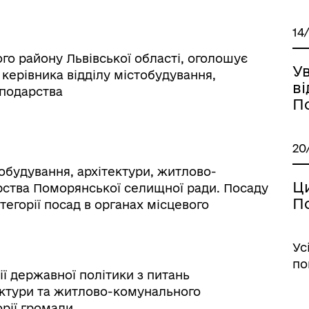
14
о району Львівської області, оголошує
Ув
керівника відділу містобудування,
ві
сподарства
П
20
обудування, архітектури, житлово-
Ц
ства Поморянської селищної ради. Посаду
П
тегорії посад в органах місцевого
Ус
по
ї державної політики з питань
ектури та житлово-комунального
рії громади.