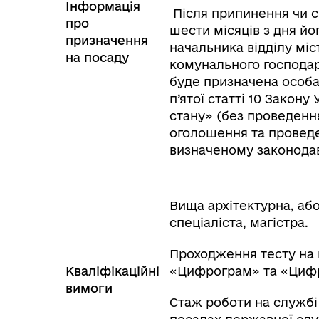
Інформація
Після припинення чи с
про
шести місяців з дня йо
призначення
начальника відділу міс
на посаду
комунального господар
буде призначена особа
п’ятої статті 10 Закон
стану» (без проведення
оголошення та проведе
визначеному законода
Вища архітектурна, або
спеціаліста, магістра.
Проходження тесту на 
Кваліфікаційні
«Цифрограм» та «Цифр
вимоги
Стаж роботи на службі