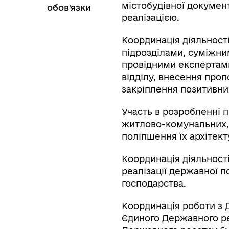
містобудівної документ
обов'язки
реалізацією.
Координація діяльності
підрозділами, суміжни
провідними експертами
відділу, внесення про
закріплення позитивни
Участь в розробленні 
житлово-комунальних, 
поліпшення їх архітект
Координація діяльност
реалізації державної 
господарства.
Координація роботи з
Єдиного Державного ре