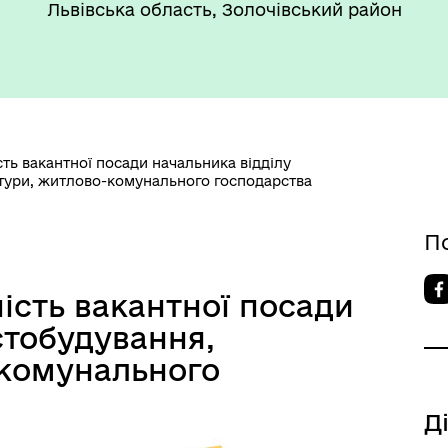
Львівська область, Золочівський район
ть вакантної посади начальника відділу
ктури, житлово-комунального господарства
цеві податки та збои
Фахівець із соціальної роб
П
ість вакантної посади
стобудування,
-комунального
Д