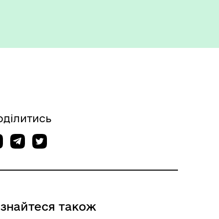
оти
Герої не вмирають
оділитись
ізнайтеся також