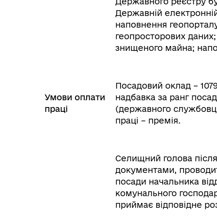
Державного реєстру буд
Державній електронній 
наповнення геопорталу
геопросторових даних;
знищеного майна; напо
Посадовий оклад – 10791
Умови оплати
надбавка за ранг поса
праці
(державного службовця
праці – премія.
Селищний голова післ
документами, проводит
посади начальника відд
комунального господар
приймає відповідне ро