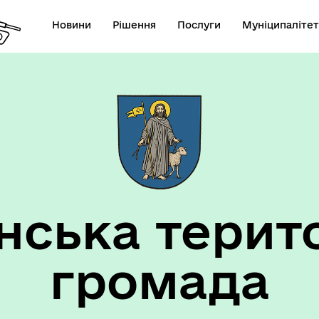
Новини
Рішення
Послуги
Муніципалітет
анси
Виконком
ська терит
громада