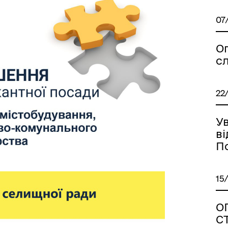
07
О
ансії
с
22
Ув
ві
П
15
О
С