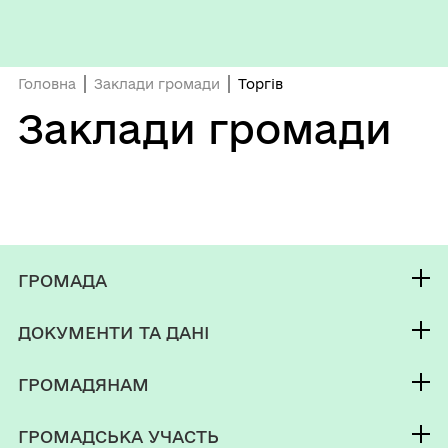
Головна
Заклади громади
Торгів
Заклади громади
ГРОМАДА
Контакти та звернення
ДОКУМЕНТИ ТА ДАНІ
Селищний Голова
Публічна інформація
Депутатський корпус
ГРОМАДЯНАМ
Фінанси
Виконком
Кабінет мешканця
Документи (НПА)
ГРОМАДСЬКА УЧАСТЬ