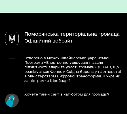
Паспорт громади
Вакансії
Електронні петиції
Послуги
Чат-бот «СВОЇ»
Довідник закладів
Поморянська територіальна громада
Офіційний вебсайт
Створено в межах швейцарсько-української
Програми «Електронне урядування задля
підзвітності влади та участі громади» (EGAP), що
реалізується Фондом Східна Європа у партнерстві
з Міністерством цифрової трансформації України
за підтримки Швейцарії.
Хочете такий сайт з чат-ботом для громади?
Весь контент доступний за ліцензією Creative
Commons Attribution 4.0 International license,