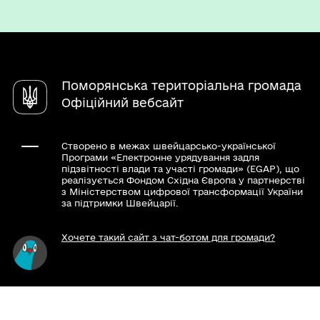
Паспорт громади
Вакансії
Електронні петиції
Послуги
Чат-бот «СВОЇ»
Довідник закладів
Поморянська територіальна громада
Офіційний вебсайт
Створено в межах швейцарсько-української
Програми «Електронне урядування задля
підзвітності влади та участі громади» (EGAP), що
реалізується Фондом Східна Європа у партнерстві
з Міністерством цифрової трансформації України
за підтримки Швейцарії.
Хочете такий сайт з чат-ботом для громади?
Весь контент доступний за ліцензією Creative
Commons Attribution 4.0 International license,