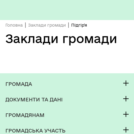
Головна
Заклади громади
Підгір'я
Заклади громади
ГРОМАДА
Контакти та звернення
ДОКУМЕНТИ ТА ДАНІ
Селищний Голова
Публічна інформація
Депутатський корпус
ГРОМАДЯНАМ
Фінанси
Виконком
Кабінет мешканця
Документи (НПА)
ГРОМАДСЬКА УЧАСТЬ