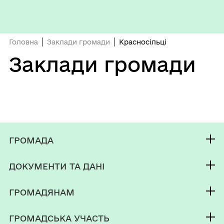
Головна
Заклади громади
Красносільці
Заклади громади
ГРОМАДА
Контакти та звернення
ДОКУМЕНТИ ТА ДАНІ
Селищний Голова
Публічна інформація
Депутатський корпус
ГРОМАДЯНАМ
Фінанси
Виконком
Кабінет мешканця
Документи (НПА)
ГРОМАДСЬКА УЧАСТЬ