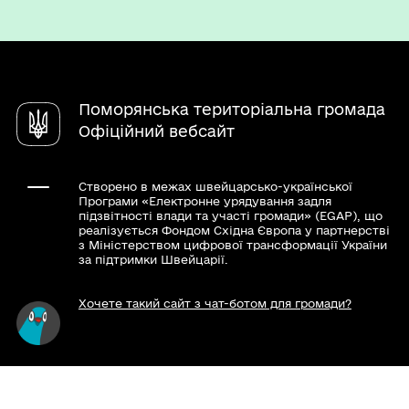
Паспорт громади
Вакансії
Електронні петиції
Послуги
Чат-бот «СВОЇ»
Довідник закладів
Поморянська територіальна громада
Офіційний вебсайт
Створено в межах швейцарсько-української
Програми «Електронне урядування задля
підзвітності влади та участі громади» (EGAP), що
реалізується Фондом Східна Європа у партнерстві
з Міністерством цифрової трансформації України
за підтримки Швейцарії.
Хочете такий сайт з чат-ботом для громади?
Весь контент доступний за ліцензією Creative
Commons Attribution 4.0 International license,