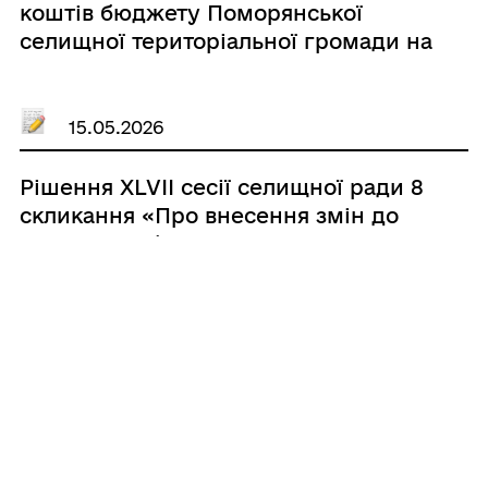
коштів бюджету Поморянської
селищної територіальної громади на
2026 рік»
15.05.2026
Рішення ХLVIІ сесії селищної ради 8
скликання «Про внесення змін до
показників бюджету Поморянської
селищної територіальної громади на
2026 рік 1357200000 (код бюджету)»
15.05.2026
Рішення ХLVIІ сесії селищної ради 8
скликання «Про схвалення