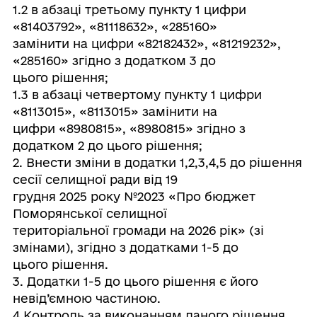
1.2 в абзаці третьому пункту 1 цифри
«81403792», «81118632», «285160»
замінити на цифри «82182432», «81219232»,
«285160» згідно з додатком 3 до
цього рішення;
1.3 в абзаці четвертому пункту 1 цифри
«8113015», «8113015» замінити на
цифри «8980815», «8980815» згідно з
додатком 2 до цього рішення;
2. Внести зміни в додатки 1,2,3,4,5 до рішення
сесії селищної ради від 19
грудня 2025 року №2023 «Про бюджет
Поморянської селищної
територіальної громади на 2026 рік» (зі
змінами), згідно з додатками 1-5 до
цього рішення.
3. Додатки 1-5 до цього рішення є його
невід’ємною частиною.
4.Контроль за виконанням даного рішення