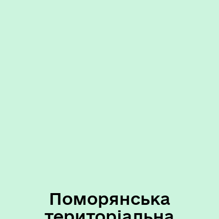
Поморянська
територіальна