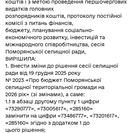
коштів і з метою проведення першочергових
видатків головних
розпорядників коштів, протоколу постійної
комісії з питань фінансів,
бюджету, планування соціально-
економічного розвитку, інвестицій та
міжнародного співробітництва, сесія
Поморянської селищної ради,
ВИРІШИЛА:
1. Внести зміни до рішення сесії селищної
ради від 19 грудня 2025 року
№ 2023 «Про бюджет Поморянської
селищної територіальної громади на
2026 рік» (зі змінами), а саме:
1.1 в абзаці другому пункту 1 цифри
«73290777», «73005617», «285160»
замінити на цифри «73486777», «73201617»,
«285160» згідно з додатком 1 до
цього рішення;