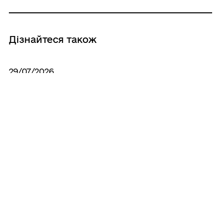
Дізнайтеся також
29/07/2026
Про утворення тимчасової комісії з
обстеження житла щодо реалізації
експерементального проєкту із
забезпечення внутрішньо переміщених
осіб житлом у сільській місцевості
03/07/2026
Про найменування урочищ