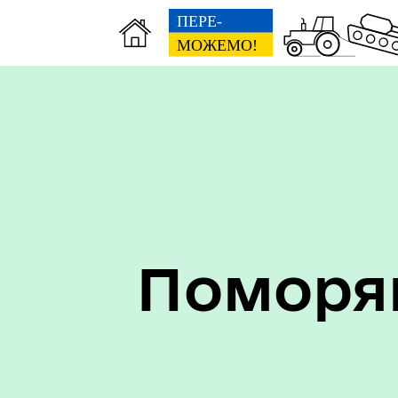
ЦНАП
Фін
Поморян
Трансляції
Міс