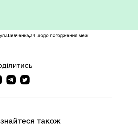
 вул.Шевченка,34 щодо погодження межі
оділитись
ізнайтеся також