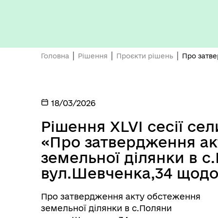
Головна
Рішення
Проєкти рішень
Про затве
Керівництво та структура
Вак
Поморянської селищної ради
18/03/2026
Рішення ХLVI сесії се
«Про затвердження ак
земельної ділянки в с
вул.Шевченка,34 щод
Про затвердження акту обстеження
земельної ділянки в с.Поляни