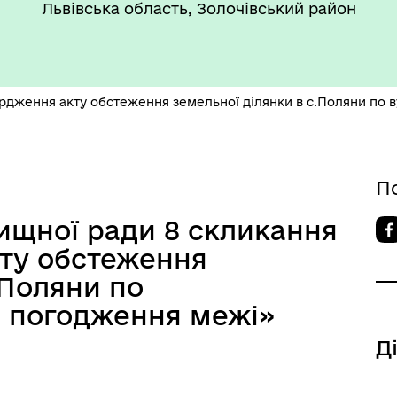
Львівська область, Золочівський район
рдження акту обстеження земельної ділянки в с.Поляни по
ансії
П
лищної ради 8 скликання
ту обстеження
.Поляни по
о погодження межі»
Д