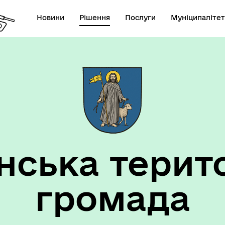
Новини
Рішення
Послуги
Муніципалітет
анси
Виконком
ська терит
громада
цеві податки та збои
Фахівець із соціальної роб