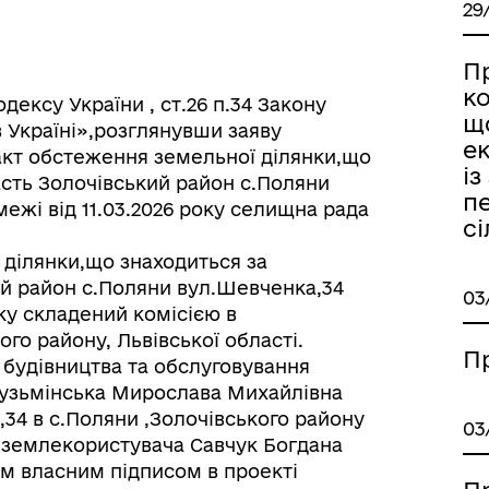
29
П
ко
одексу України , ст.26 п.34 Закону
що
 Україні»,розглянувши заяву
е
акт обстеження земельної ділянки,що
із
асть Золочівський район с.Поляни
п
жі від 11.03.2026 року селищна рада
сі
 ділянки,що знаходиться за
ий район с.Поляни вул.Шевченка,34
03
ку складений комісією в
го району, Львівської області.
П
 будівництва та обслуговування
.Кузьмінська Мирослава Михайлівна
34 в с.Поляни ,Золочівського району
03
о землекористувача Савчук Богдана
м власним підписом в проекті