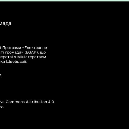
мада
ї Програми «Електронне
сті громади» (EGAP), що
нерстві з Міністерством
мки Швейцарії.
?
ive Commons Attribution 4.0
е.