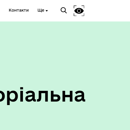
Контакти
Ще
Антикорупційний підрозділ
оріальна
оти
Герої не вмирають