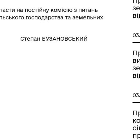
П
з
асти на постійну комісію з питань
в
льського господарства та земельних
03
пан БУЗАНОВСЬКИЙ
П
в
з
в
03
Пр
к
с
п