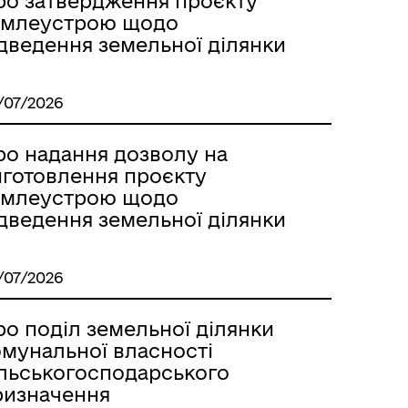
ро затвердження проєкту
емлеустрою щодо
ідведення земельної ділянки
/07/2026
ро надання дозволу на
иготовлення проєкту
емлеустрою щодо
ідведення земельної ділянки
/07/2026
о поділ земельної ділянки
омунальної власності
ільськогосподарського
ризначення