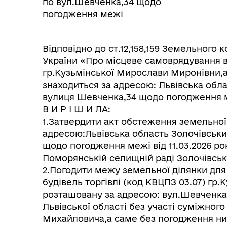
по вул.Шевченка,34 щодо
погодження межі
Відповідно до ст.12,158,159 Земельного к
України «Про місцеве самоврядування в
гр.Кузьмінської Мирослави Миронівни,
знаходиться за адресою: Львівська обл
вулиця Шевченка,34 щодо погодження ме
В И Р І Ш И ЛА:
1.Затвердити акт обстеження земельної
адресою:Львівська область Золочівськ
щодо погодження межі від 11.03.2026 ро
Поморянській селищній раді Золочівсько
2.Погодити межу земельної ділянки для
будівель торгівлі (код КВЦПЗ 03.07) гр
розташовану за адресою: вул.Шевченка,
Львівської області без участі суміжног
Михайловича,а саме без погодження ни