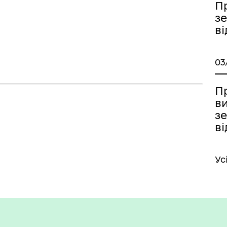
П
з
в
03
П
в
з
в
Ус