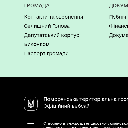
ГРОМАДА
ДОКУМ
Контакти та звернення
Публіч
Селищний Голова
Фінанс
Депутатський корпус
Докуме
Виконком
Паспорт громади
Поморянська територіальна гро
Офіційний вебсайт
Створено в межах швейцарсько-українсько
урядування задля підзвітності влади та уча