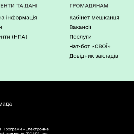
ЕНТИ ТА ДАНІ
ГРОМАДЯНАМ
на інформація
Кабінет мешканця
и
Вакансії
нти (НПА)
Послуги
Чат-бот «СВОЇ»
Довідник закладів
мада
ї Програми «Електронне
сті громади» (EGAP), що