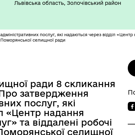
цеві податки та збои
Фахівець із соціальної роб
Львівська область, Золочівський район
дміністративних послуг, які надаються через відділ «Центр 
а Поморянської селищної ради
ансії
лищної ради 8 скликання
 «Про затвердження
П
вних послуг, які
іл «Центр надання
уг» та віддалені робочі
 Поморянської селищної