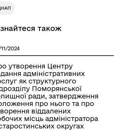
ЦНАП
ізнайтеся також
/11/2024
ро утворення Центру
адання адміністративних
ослуг як структурного
ідрозділу Поморянської
елищної ради, затвердження
оложення про нього та про
творення віддалених
обочих місць адміністратора
 старостинських округах