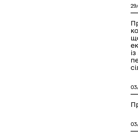
29
П
ко
що
е
із
п
сі
03
П
03