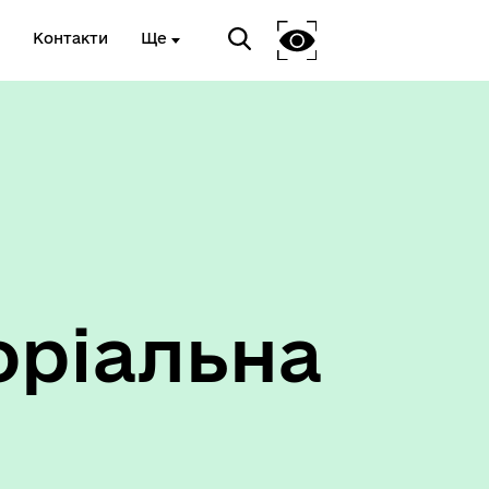
Контакти
Ще
Антикорупційний підрозділ
оріальна