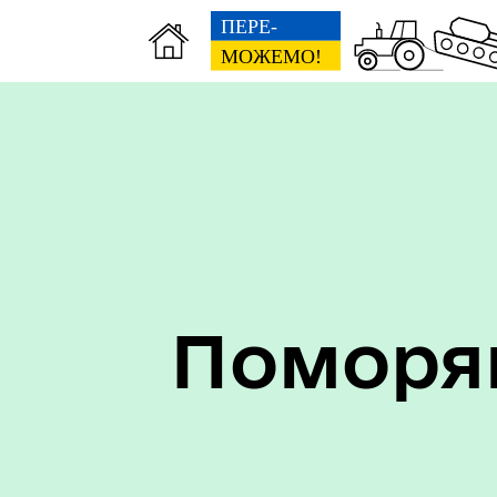
ЦНАП
Фін
Поморян