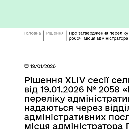
Трансляції
Міс
Головна
Рішення
Про затвердження переліку а
робочі місця адміністратор
19/01/2026
Керівництво та структура
Вак
Поморянської селищної ради
Рішення ХLІV сесії се
від 19.01.2026 № 2058
переліку адміністрати
надаються через відд
адміністративних посл
місця адміністратора