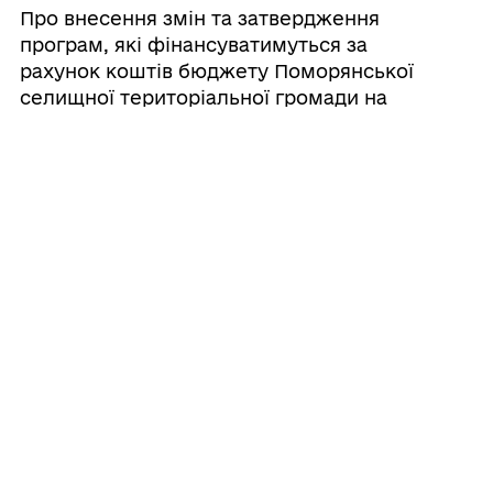
Про внесення змін та затвердження
програм, які фінансуватимуться за
рахунок коштів бюджету Поморянської
селищної територіальної громади на
2026 рік
22/06/2026
Про внесення змін до показників
бюджету Поморянської селищної
територіальної громади на 2026 рік
1357200000 (код бюджету)
22/06/2026
Про внесення змін та затвердження