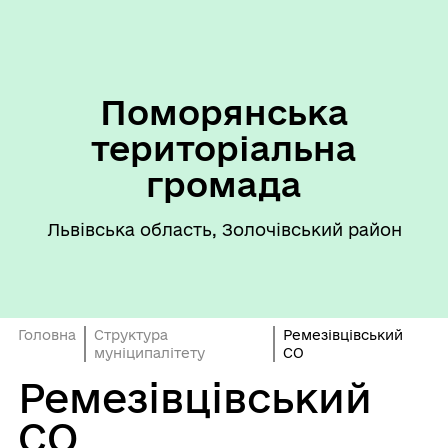
Поморянська
територіальна
громада
Львівська область, Золочівський район
Головна
Структура
Ремезівцівський
муніципалітету
СО
Ремезівцівський
СО