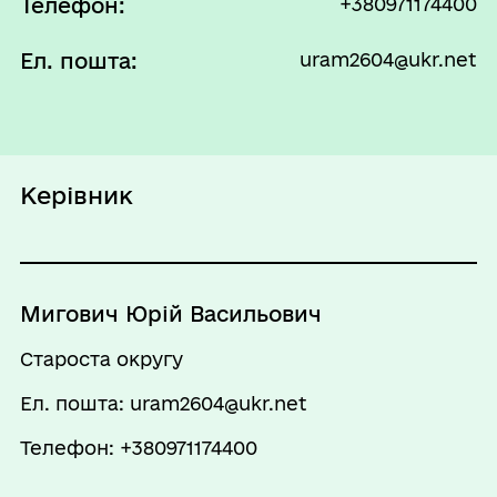
Телефон:
+380971174400
Перерва
Ел. пошта:
uram2604@ukr.net
13:00 - 14:00
Вівторок
09:00 - 18:00
Перерва
13:00 - 14:00
Керівник
Середа
09:00 - 18:00
Перерва
13:00 - 14:00
Мигович Юрій Васильович
Четвер
09:00 - 18:00
Староста округу
Перерва
Ел. пошта: uram2604@ukr.net
13:00 - 14:00
Телефон: +380971174400
П`ятниця
09:00 - 17:00